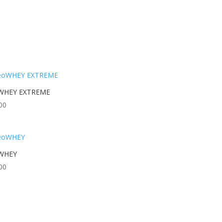
WHEY EXTREME
00
WHEY
00