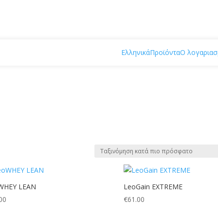
Ελληνικά
Προϊόντα
Ο λογαριασ
WHEY LEAN
LeoGain EXTREME
00
€
61.00