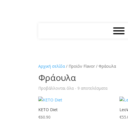
Αρχική σελίδα
/
Προϊόν Flavor
/
Φράουλα
Φράουλα
Sorted
Προβάλλονται όλα - 9 αποτελέσματα
by
latest
KETO Diet
Leo
€
60.90
€
55.